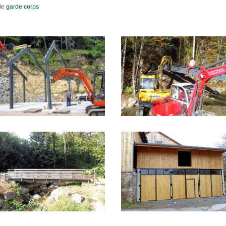
de
garde corps